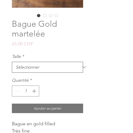
Bague Gold
martelée
Prix
65.00 CHF
Taille
*
Quantité
*
Ajouter au panier
Bague en gold filled
Très fine