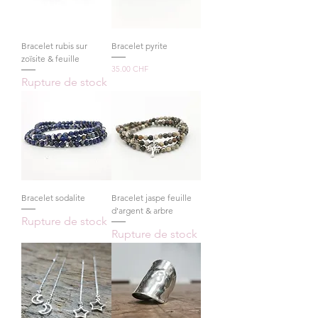
Bracelet rubis sur
Bracelet pyrite
zoïsite & feuille
Prix
35.00 CHF
Rupture de stock
Bracelet sodalite
Bracelet jaspe feuille
d'argent & arbre
Rupture de stock
Rupture de stock