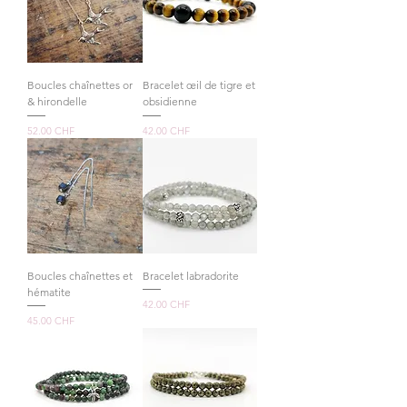
Boucles chaînettes or
Bracelet œil de tigre et
& hirondelle
obsidienne
Prix
Prix
52.00 CHF
42.00 CHF
Boucles chaînettes et
Bracelet labradorite
hématite
Prix
42.00 CHF
Prix
45.00 CHF