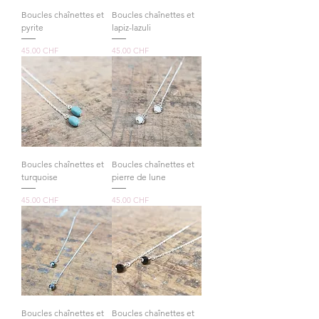
Boucles chaînettes et
Boucles chaînettes et
pyrite
lapiz-lazuli
Prix
Prix
45.00 CHF
45.00 CHF
Boucles chaînettes et
Boucles chaînettes et
turquoise
pierre de lune
Prix
Prix
45.00 CHF
45.00 CHF
Boucles chaînettes et
Boucles chaînettes et