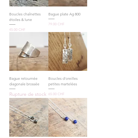
Boucles chaînettes
Bague plate Ag 800
étoiles & lune
Prix
79.00 CHF
Prix
45.00 CHF
Bague retournée
Boucles d'oreilles
diagonale brossée
petites martelées
Rupture de stock
Prix
65.00 CHF