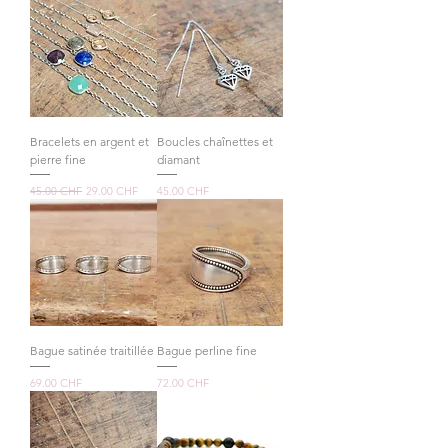
Bracelets en argent et
Boucles chaînettes et
pierre fine
diamant
Prix original
Prix promotionnel
Prix
45.00 CHF
29.00 CHF
45.00 CHF
Bague satinée traitillée
Bague perline fine
Prix
Prix
69.00 CHF
72.00 CHF