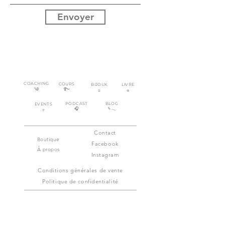
Envoyer
COACHING
COURS
BIJOUX
LIVRE
༄
࿐
♕
𖦹
PODCAST
BLOG
EVENTS
🎧︎
✎𓂃
𖡼
Contact
Boutique
Facebook
À propos
Instagram
Conditions générales de vente
Politique de confidentialité
INSCRIS-TOI À LA NEWSLETTER ICI :