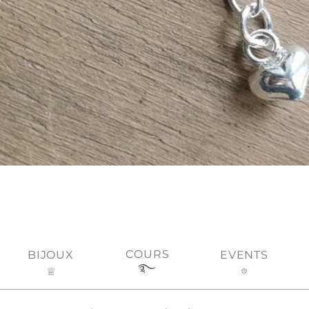
Aperçu rapide
COURS
BIJOUX
EVENTS
࿐
♕
𖡼