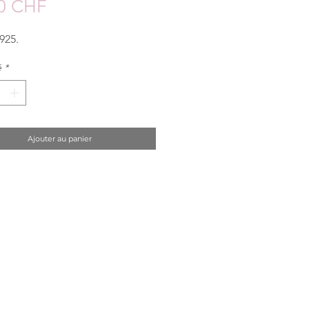
Prix
0 CHF
925.
é
*
Ajouter au panier