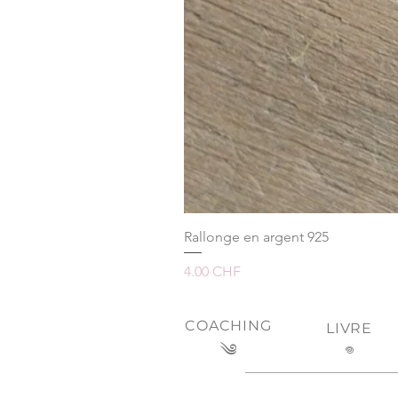
Rallonge en argent 925
Prix
4.00 CHF
COACHING
LIVRE
༄
𖦹