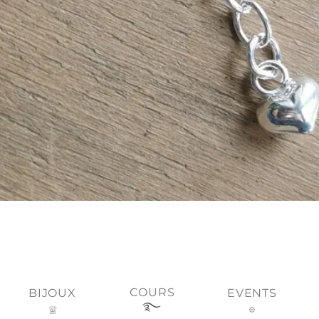
Aperçu rapide
COURS
BIJOUX
EVENTS
࿐
♕
𖡼