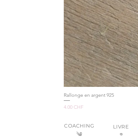
Rallonge en argent 925
Prix
4.00 CHF
COACHING
LIVRE
༄
𖦹